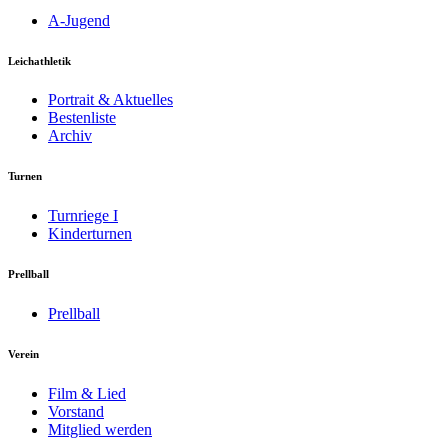
A-Jugend
Leichathletik
Portrait & Aktuelles
Bestenliste
Archiv
Turnen
Turnriege I
Kinderturnen
Prellball
Prellball
Verein
Film & Lied
Vorstand
Mitglied werden