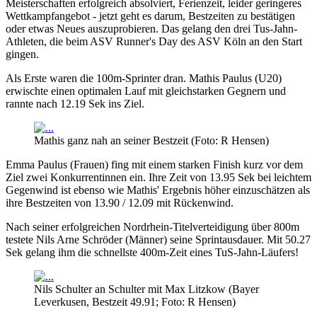
Meisterschaften erfolgreich absolviert, Ferienzeit, leider geringeres
Wettkampfangebot - jetzt geht es darum, Bestzeiten zu bestätigen
oder etwas Neues auszuprobieren. Das gelang den drei Tus-Jahn-
Athleten, die beim ASV Runner's Day des ASV Köln an den Start
gingen.
Als Erste waren die 100m-Sprinter dran. Mathis Paulus (U20)
erwischte einen optimalen Lauf mit gleichstarken Gegnern und
rannte nach 12.19 Sek ins Ziel.
Mathis ganz nah an seiner Bestzeit (Foto: R Hensen)
Emma Paulus (Frauen) fing mit einem starken Finish kurz vor dem
Ziel zwei Konkurrentinnen ein. Ihre Zeit von 13.95 Sek bei leichtem
Gegenwind ist ebenso wie Mathis' Ergebnis höher einzuschätzen als
ihre Bestzeiten von 13.90 / 12.09 mit Rückenwind.
Nach seiner erfolgreichen Nordrhein-Titelverteidigung über 800m
testete Nils Arne Schröder (Männer) seine Sprintausdauer. Mit 50.27
Sek gelang ihm die schnellste 400m-Zeit eines TuS-Jahn-Läufers!
Nils Schulter an Schulter mit Max Litzkow (Bayer
Leverkusen, Bestzeit 49.91; Foto: R Hensen)